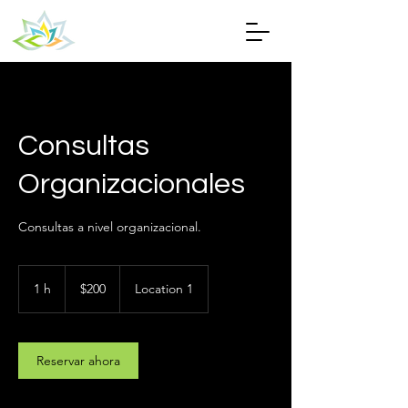
Consultas
Organizacionales
Consultas a nivel organizacional.
200
dólares
1 h
1
$200
Location 1
estadounidenses
Reservar ahora