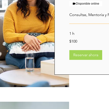
Disponible online
Consultas, Mentoría y
1 h
100
$100
dólares
estadounidenses
Reservar ahora