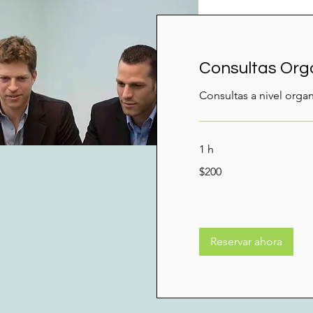
Consultas Org
Consultas a nivel organ
1 h
200
$200
dólares
estadounidenses
Informa
Reservar ahora
cpihealthca
Síguen