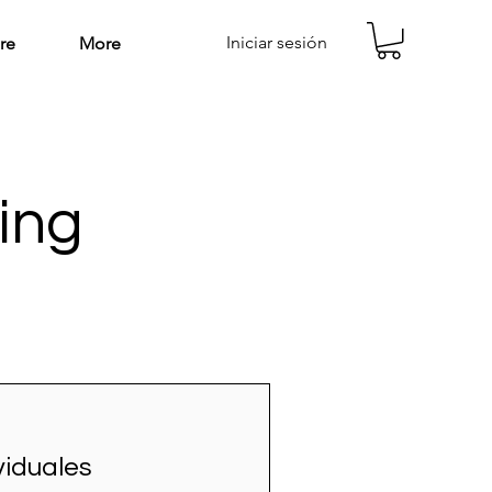
Iniciar sesión
re
More
ing
viduales