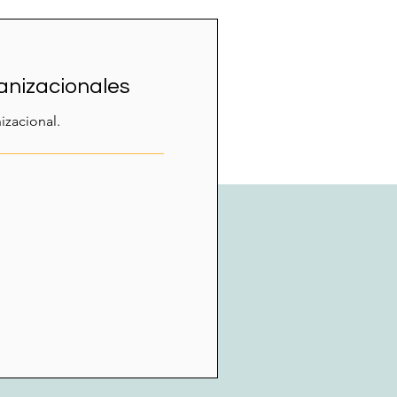
anizacionales
izacional.
ción de Contacto
retraining@gmail.com
os